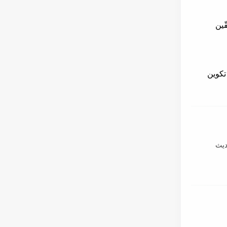
ّين
تكوين