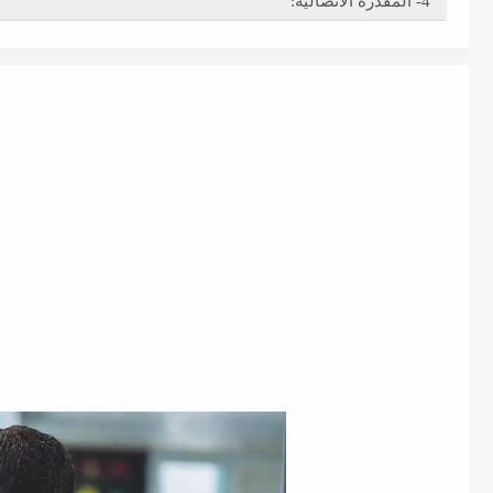
4- المقدرة الاتّصاليّة: