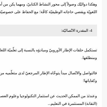
وهكذا دواليْك وصولاً إلى محور النشاط الكتابيّ، ومهما يكن من أمر 
اللغويّة ويقضي حاجاته الوظيفيّة كافّة؛ مع الحفاظ على خصوصيّة ا
4- المقدرة الاتّصاليّة:
تستكمل حلقات الإطار الأوروبيّ ومبادؤه بالنسبة إلى تعلّميّة الل
ومنطلقها.
فالتواصل والاتّصال مبدأ يتوخّاه الإطار المرجعيّ لدى متعلّميه من
وكفاياتها؛
وعندئذ من الممكن الحديث عن استثمار التكنولوجيا وعلوم العصر ال
(التقانة) المستثمرة في التعليم...