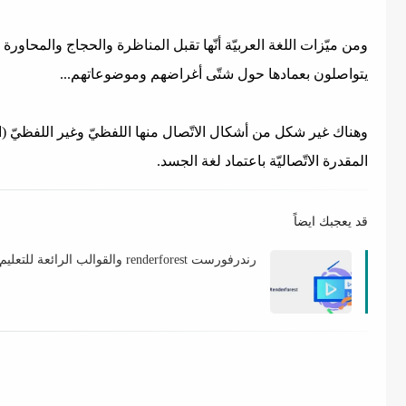
ومن ميّزات اللغة العربيّة أنّها تقبل المناظرة والحجاج والمحاورة و
يتواصلون بعمادها حول شتّى أغراضهم وموضوعاتهم...
وهناك غير شكل من أشكال الاتّصال منها اللفظيّ وغير اللفظيّ (ال
المقدرة الاتّصاليّة باعتماد لغة الجسد.
قد يعجبك ايضاً
رندرفورست renderforest والقوالب الرائعة للتعليم