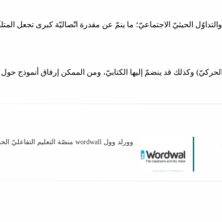
التداوُل الحيثيّ الاجتماعيّ؛ ما ينمّ عن مقدرة اتّصاليّة كبرى تجعل المتلق
حركيّ) وكذلك قد ينضمّ إليها الكتابيّ، ومن الممكن إرفاق أنموذج حول 
وورلد وول wordwall منصّة التعليم التفاعليّ الحديث