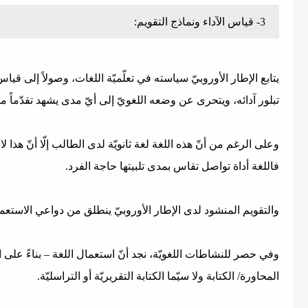
3- قياس الآداء ونماذج التقويم:
يتابع الإطار الأوروبيّ سياسته في تعلّميّة اللغات، وصولاً إلى قي
تبلور آدائه، ويتحرى عن وضعه اللغويّ إلى أيّ مدى يشهد تقدّماً م
وعلى الرغم من أنّ هذه اللغة لغة ثانويّة لدى الطالب إلّا أنّ هذا ل
فاللغة أداة تواصل تقاس بمدى تلبيتها حاجة الفرد.
والتقويم المنشود لدى الإطار الأوروبيّ ينطلق من دواعي الاستعم
وفي حصر للنشاطات اللغويّة، نجد أنّ استعمال اللغة – بناءً على ال
المحاورة/ الكتابة ولا سيّما الكتابة التقريريّة أو التراسليّة.