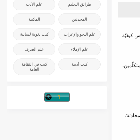
طرائق التعليم
علم الأدب
المحدثين
المكتبة
علم النحو والإعراب
كتب لغوية لسانية
س كيفيّة
علم الإملاء
علم الصرف
كتب أدبية
كتب في الثقافة
متكلّمين،
العامة
محادثة/