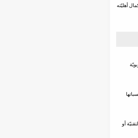
ال أهليّته
ويّة
سباتها
نيّة أو