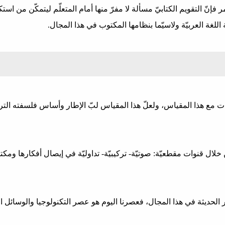
فإنّ التقويم الكتابيّ مسألة لا مفرّ منها أمام المتعلّم ليتمكّن من استكم
للغة العربيّة ولاسيّما بنظامها المكتوب في هذا المجال.
غات مع هذا المقياس، ولعلّ هذا المقياس لبّ الإطار وأساس فلسفته الترب
 خلال قنوات مقطعيّة: صوتيّة- تركيبيّة- تداوليّة في إيصال أفكارها ومكت
حديثة في هذا المجال، فعصرنا اليوم هو عصر التكنولوجيا والوسائل التق