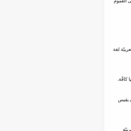
لى العموم
ربيّة لغة
ا كافّة.
ن يقيس
بيّة