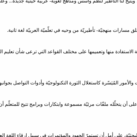
ة، ويتيح لنا التأطير لنظم وأسس ومناهج لغويّة- عربية حيثيّة جديدة... وع
ق مسارات منهجيّة- تأطيريّة من وحيه في تعلّميّة العربيّة لغة ثانية.
 الاستفادة منها وتعميمها على مختلف القواعد التي ترعى شأن تعليم الع
 والأمور المُيَسّرة كاستغلال الثورة التكنولوجيّة وأدوات التواصل بجوانبه
 على أن يتخلّله ملفّات مرئيّة مسموعة وابتكارات وبرامج تتيح للمتعلّم أ
ثيّة، على أمل أن تستمرّ الجهود والمؤتمرات في سبيل إرقاء اللغة العر