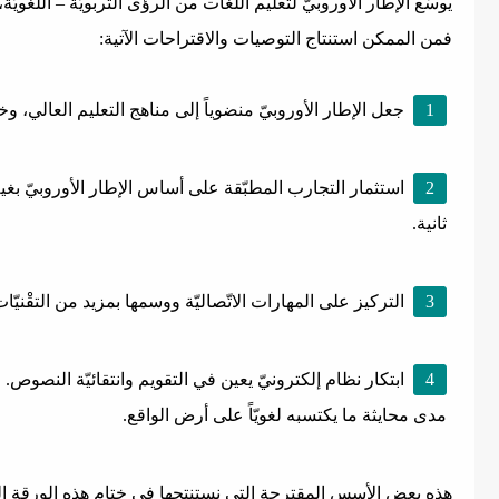
يوسّع الإطار الأوروبيّ لتعليم اللغات من الرؤى التربويّة – اللغويّ
فمن الممكن استنتاج التوصيات والاقتراحات الآتية:
جعل الإطار الأوروبيّ منضوياً إلى مناهج التعليم العالي، وخل
استثمار التجارب المطبّقة على أساس الإطار الأوروبيّ بغية
ثانية.
التركيز على المهارات الاتّصاليّة ووسمها بمزيد من التقْنيّات
ابتكار نظام إلكترونيّ يعين في التقويم وانتقائيّة النصوص.
مدى محايثة ما يكتسبه لغويّاً على أرض الواقع.
هذه بعض الأسس المقترحة التي نستنتجها في ختام هذه الورقة البح